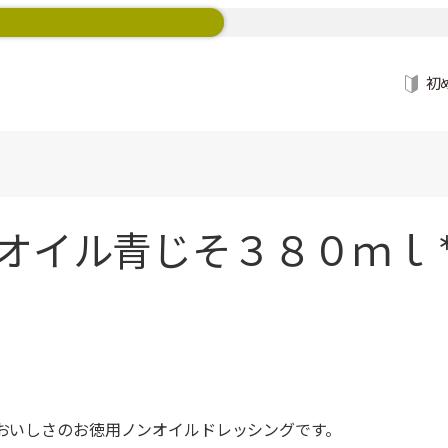
初
オイル青じそ３８０ｍｌ 
なおいしさのお徳用ノンオイルドレッシングです。