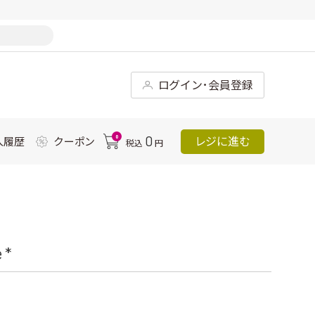
ログイン･会員登録
0
0
レジに進む
入履歴
クーポン
税込
円
*