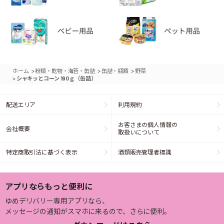
>
>
>
ホーム
粉類・乾物・海苔・缶詰
缶詰・瓶類
野菜
>
シャキッとコーン 190ｇ（缶詰）
配送エリア
利用規約
お客さまの個人情報の
会社概要
取扱いについて
特定商取引法に基づく表示
酒類販売管理者標識
アプリならもっと便利に
ゆめデリバリー専用アプリなら、
メッセージの通知がスマホに来るので、さらに便利。