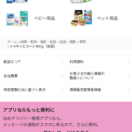
>
>
>
ホーム
粉類・乾物・海苔・缶詰
缶詰・瓶類
野菜
>
シャキッとコーン 190ｇ（缶詰）
配送エリア
利用規約
お客さまの個人情報の
会社概要
取扱いについて
特定商取引法に基づく表示
酒類販売管理者標識
アプリならもっと便利に
ゆめデリバリー専用アプリなら、
メッセージの通知がスマホに来るので、さらに便利。