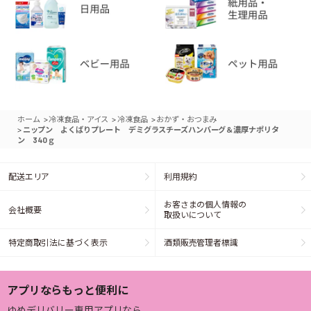
>
>
>
ホーム
冷凍食品・アイス
冷凍食品
おかず・おつまみ
>
ニップン よくばりプレート デミグラスチーズハンバーグ＆濃厚ナポリタ
ン 340ｇ
配送エリア
利用規約
お客さまの個人情報の
会社概要
取扱いについて
特定商取引法に基づく表示
酒類販売管理者標識
アプリならもっと便利に
ゆめデリバリー専用アプリなら、