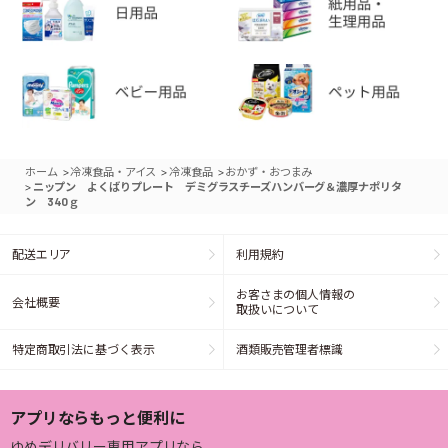
>
>
>
ホーム
冷凍食品・アイス
冷凍食品
おかず・おつまみ
>
ニップン よくばりプレート デミグラスチーズハンバーグ＆濃厚ナポリタ
ン 340ｇ
配送エリア
利用規約
お客さまの個人情報の
会社概要
取扱いについて
特定商取引法に基づく表示
酒類販売管理者標識
アプリならもっと便利に
ゆめデリバリー専用アプリなら、