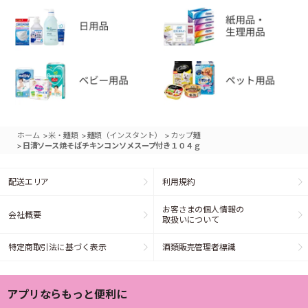
>
>
>
ホーム
米・麺類
麺類（インスタント）
カップ麺
>
日清ソース焼そばチキンコンソメスープ付き１０４ｇ
配送エリア
利用規約
お客さまの個人情報の
会社概要
取扱いについて
特定商取引法に基づく表示
酒類販売管理者標識
アプリならもっと便利に