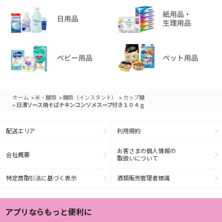
>
>
>
ホーム
米・麺類
麺類（インスタント）
カップ麺
>
日清ソース焼そばチキンコンソメスープ付き１０４ｇ
配送エリア
利用規約
お客さまの個人情報の
会社概要
取扱いについて
特定商取引法に基づく表示
酒類販売管理者標識
アプリならもっと便利に