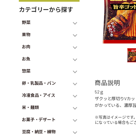
カテゴリーから探す
野菜
果物
お肉
お魚
惣菜
商品説明
卵・乳製品・パン
52ｇ
冷凍食品・アイス
ザクッと厚切りVカ
がかっている、濃厚
米・麺類
※写真はイメージです
お菓子・デザート
になっている場合もご
豆腐・納豆・練物