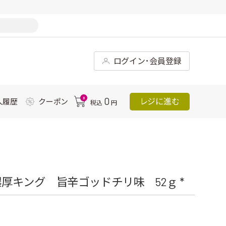
ログイン･会員登録
0
0
レジに進む
入履歴
クーポン
税込
円
厚キング 旨辛ゴッドチリ味 52ｇ *