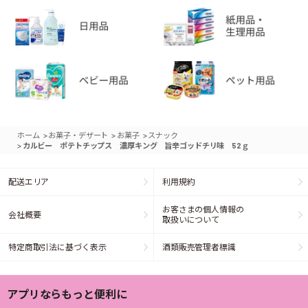
>
>
>
ホーム
お菓子・デザート
お菓子
スナック
>
カルビー ポテトチップス 濃厚キング 旨辛ゴッドチリ味 52ｇ
配送エリア
利用規約
お客さまの個人情報の
会社概要
取扱いについて
特定商取引法に基づく表示
酒類販売管理者標識
アプリならもっと便利に