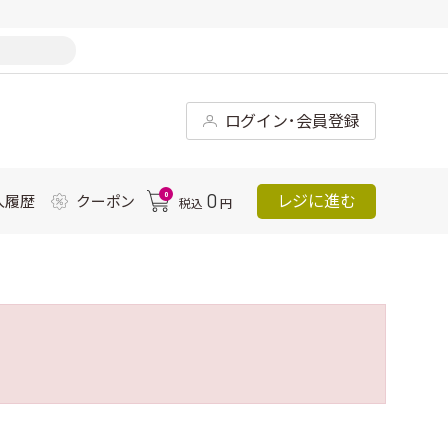
ログイン･会員登録
0
0
レジに進む
入履歴
クーポン
税込
円