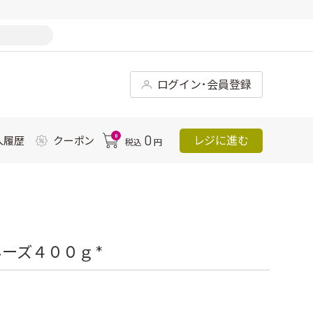
ログイン･会員登録
0
0
レジに進む
入履歴
クーポン
税込
円
ーズ４００ｇ *