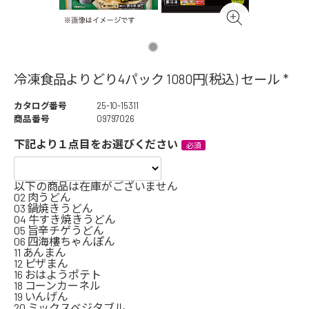
冷凍食品よりどり4パック 1080円(税込) セール *
カタログ番号
25-10-15311
商品番号
09797026
下記より１点目をお選びください
以下の商品は在庫がございません
02 肉うどん
03 鍋焼きうどん
04 牛すき焼きうどん
05 旨辛チゲうどん
06 四海樓ちゃんぽん
11 あんまん
12 ピザまん
16 おはようポテト
18 コーンカーネル
19 いんげん
20 ミックスベジタブル