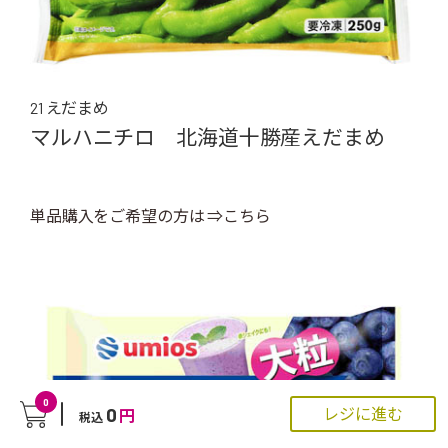
21 えだまめ
マルハニチロ 北海道十勝産えだまめ
単品購入をご希望の方は ⇒こちら
0
0
レジに進む
円
税込