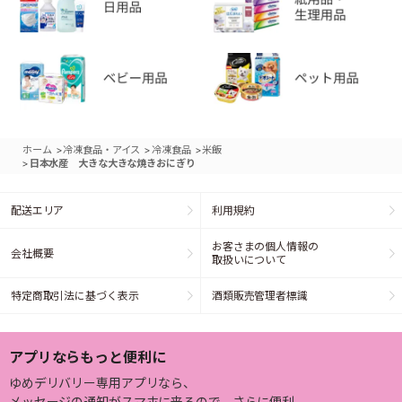
>
>
>
ホーム
冷凍食品・アイス
冷凍食品
米飯
>
日本水産 大きな大きな焼きおにぎり
配送エリア
利用規約
お客さまの個人情報の
会社概要
取扱いについて
特定商取引法に基づく表示
酒類販売管理者標識
アプリならもっと便利に
ゆめデリバリー専用アプリなら、
メッセージの通知がスマホに来るので、さらに便利。