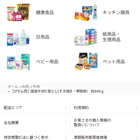
>
>
ホーム
お肉
牛肉
>
【グラム売】国産牛切り落とし(すき焼き・煮物用) 約300ｇ
配送エリア
利用規約
お客さまの個人情報の
会社概要
取扱いについて
特定商取引法に基づく表示
酒類販売管理者標識