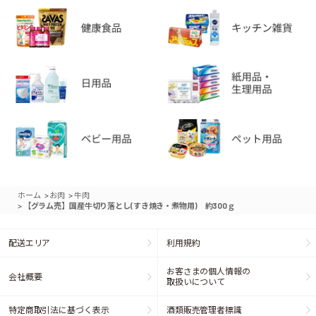
>
>
ホーム
お肉
牛肉
>
【グラム売】国産牛切り落とし(すき焼き・煮物用) 約300ｇ
配送エリア
利用規約
お客さまの個人情報の
会社概要
取扱いについて
特定商取引法に基づく表示
酒類販売管理者標識