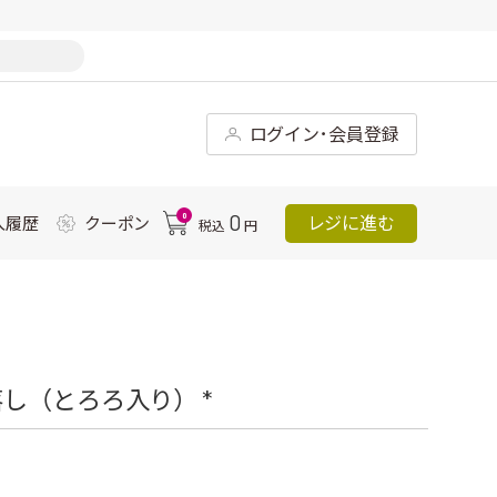
ログイン･会員登録
0
0
レジに進む
入履歴
クーポン
税込
円
し（とろろ入り） *