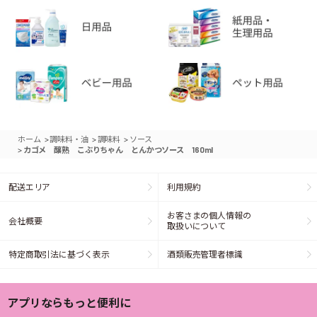
>
>
>
ホーム
調味料・油
調味料
ソース
>
カゴメ 醸熟 こぶりちゃん とんかつソース 160ml
配送エリア
利用規約
お客さまの個人情報の
会社概要
取扱いについて
特定商取引法に基づく表示
酒類販売管理者標識
アプリならもっと便利に