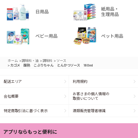
>
>
>
ホーム
調味料・油
調味料
ソース
>
カゴメ 醸熟 こぶりちゃん とんかつソース 160ml
配送エリア
利用規約
お客さまの個人情報の
会社概要
取扱いについて
特定商取引法に基づく表示
酒類販売管理者標識
アプリならもっと便利に