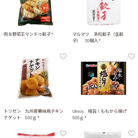
肉＆野菜王マンドゥ餃子 *
マルマツ 浜松餃子（生餃
子） 30個入 *
トリゼン 九州産華味鳥チキン
Umios 極旨！ももから揚げ
ナゲット 500ｇ *
500ｇ *