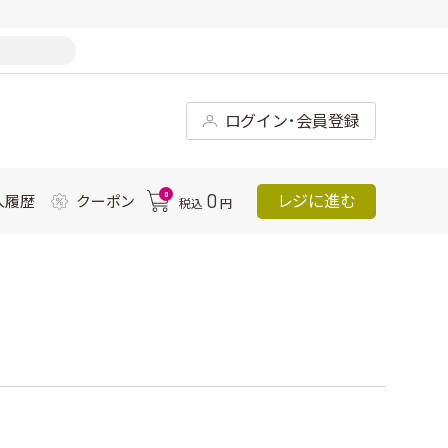
ログイン･会員登録
0
0
レジに進む
入履歴
クーポン
税込
円