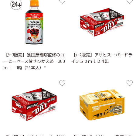
【ｹｰｽ販売】猿田彦珈琲監修のコ
【ｹｰｽ販売】アサヒスーパードラ
ーヒーベース甘さひかえめ 350
イ３５０ｍｌ２４缶
ｍｌ 1箱（24本入） *