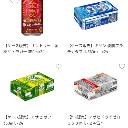
【ケース販売】サントリー 金
【ケース販売】キリン 淡麗プラ
麦ザ・ラガー 350ml×24
チナダブル 350ｍｌ×24
【ケース販売】アサヒ オフ
【ｹｰｽ販売】アサヒドライゼロ
350mｌ×24
３５０ｍｌ×２４缶 *