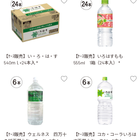
【ｹｰｽ販売】い・ろ・は・す
【ｹｰｽ販売】いろはすもも
540ｍｌ×24本入 *
555ml 1箱（24本入） *
【ｹｰｽ販売】ウェルネス 四万十
【ｹｰｽ販売】コカ・コーラいろは