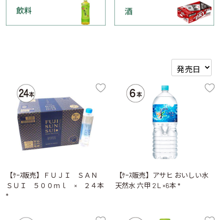
【ｹｰｽ販売】ＦＵＪＩ ＳＡＮ
【ｹｰｽ販売】アサヒ おいしい水
ＳＵＩ ５００ｍｌ × ２４本
天然水 六甲 2Ｌ×6本 *
*