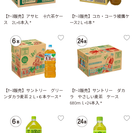
【ｹｰｽ販売】アサヒ 十六茶ケー
【ｹｰｽ販売】コカ・コーラ綾鷹ケ
ス 2L×6本入 *
ース2Ｌ×6本 *
【ｹｰｽ販売】サントリー グリー
【ｹｰｽ販売】サントリー ダカ
ンダカラ麦茶２Ｌ×６本ケース *
ラ やさしい麦茶 ケース
680ｍｌ×24本入 *