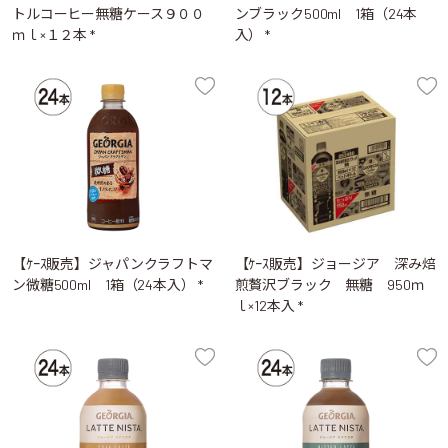
トルコーヒー無糖ケース９００
ンブラック500ml 1箱（24本
ｍｌ×１２本 *
入） *
【ｹｰｽ販売】ジャパンクラフトマ
【ｹｰｽ販売】ジョージア 深み焙
ン微糖500ml 1箱（24本入） *
煎贅沢ブラック 無糖 950ｍ
ｌ×12本入 *