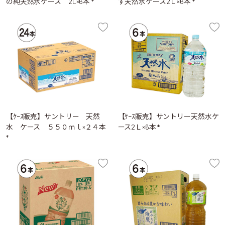
の純天然水ケース 2L×6本 *
す天然水ケース2Ｌ×6本 *
【ｹｰｽ販売】サントリー 天然
【ｹｰｽ販売】サントリー天然水ケ
水 ケース ５５０ｍｌ×２４本
ース2Ｌ×6本 *
*