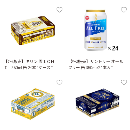
【ｹｰｽ販売】キリン 零ＩＣＨ
【ｹｰｽ販売】サントリー オール
Ｉ 350ml 缶 24本 1ケース *
フリー 缶 350ml×24本入 *