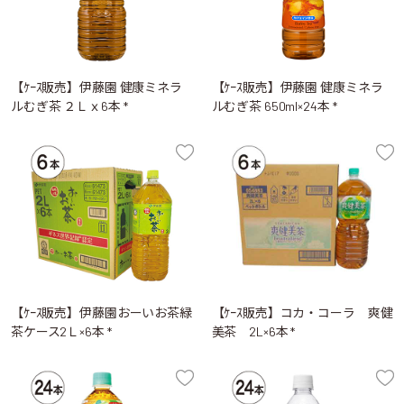
【ｹｰｽ販売】伊藤園 健康ミネラ
【ｹｰｽ販売】伊藤園 健康ミネラ
ルむぎ茶 ２Ｌｘ6本 *
ルむぎ茶 650ml×24本 *
【ｹｰｽ販売】伊藤園おーいお茶緑
【ｹｰｽ販売】コカ・コーラ 爽健
茶ケース2Ｌ×6本 *
美茶 2L×6本 *