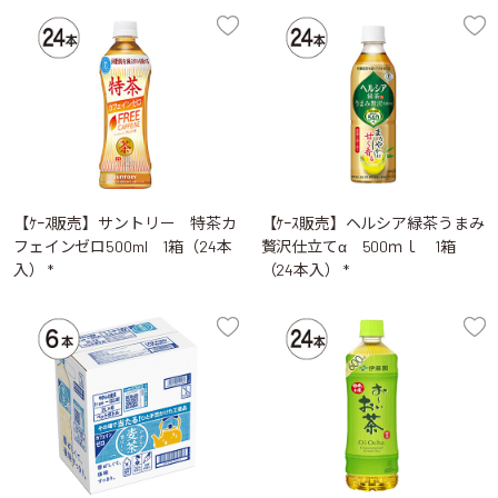
【ｹｰｽ販売】サントリー 特茶カ
【ｹｰｽ販売】ヘルシア緑茶うまみ
フェインゼロ500ml 1箱（24本
贅沢仕立てα 500ｍｌ 1箱
入） *
（24本入） *