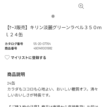
【ｹｰｽ販売】キリン淡麗グリーンラベル３５０ｍ
ｌ２４缶
カタログ番号
55-20-07764
商品番号
4901411001982
マイリストに登録する
商品説明
24缶
カラダもココロも心地よい、おいしい糖質オフ。清々
しいおいしさが特長です。
【ご購入時の注意】商品は売場から直接集荷しお届け