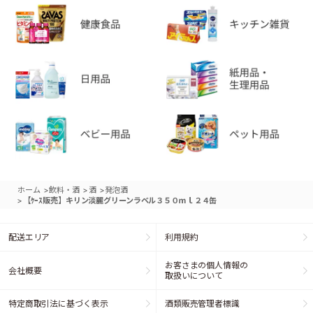
>
>
>
ホーム
飲料・酒
酒
発泡酒
>
【ｹｰｽ販売】キリン淡麗グリーンラベル３５０ｍｌ２４缶
配送エリア
利用規約
お客さまの個人情報の
会社概要
取扱いについて
特定商取引法に基づく表示
酒類販売管理者標識