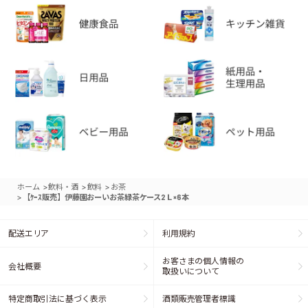
>
>
>
ホーム
飲料・酒
飲料
お茶
>
【ｹｰｽ販売】伊藤園おーいお茶緑茶ケース2Ｌ×6本
配送エリア
利用規約
お客さまの個人情報の
会社概要
取扱いについて
特定商取引法に基づく表示
酒類販売管理者標識