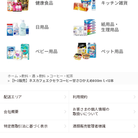
>
>
>
ホーム
飲料・酒
飲料
コーヒー・紅茶
>
【ｹｰｽ販売】ネスカフェエクセラコーヒー甘さひかえめ900ｍｌ×12本
配送エリア
利用規約
お客さまの個人情報の
会社概要
取扱いについて
特定商取引法に基づく表示
酒類販売管理者標識