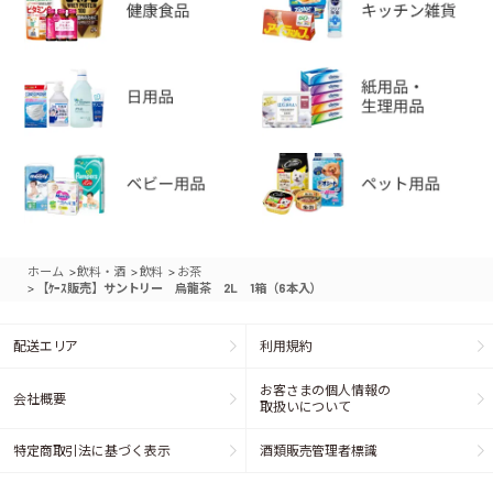
>
>
>
ホーム
飲料・酒
飲料
お茶
>
【ｹｰｽ販売】サントリー 烏龍茶 2L 1箱（6本入）
配送エリア
利用規約
お客さまの個人情報の
会社概要
取扱いについて
特定商取引法に基づく表示
酒類販売管理者標識