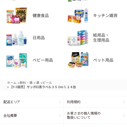
>
>
>
ホーム
飲料・酒
酒
ビール
>
【ｹｰｽ販売】サッポロ黒ラベル３５０ｍｌ２４缶
配送エリア
利用規約
お客さまの個人情報の
会社概要
取扱いについて