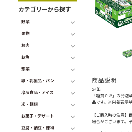
カテゴリーから探す
野菜
果物
お肉
お魚
惣菜
商品説明
卵・乳製品・パン
24缶
冷凍食品・アイス
「糖質０※」の発泡
品です。※栄養表示
米・麺類
【ご購入時の注意】
お菓子・デザート
場合がございます。
豆腐・納豆・練物