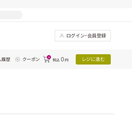
ログイン･会員登録
0
0
レジに進む
入履歴
クーポン
税込
円