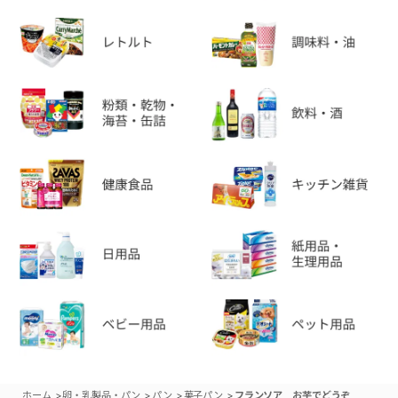
>
>
>
>
ホーム
卵・乳製品・パン
パン
菓子パン
フランソア お芋でどうぞ