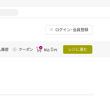
ログイン･会員登録
0
0
レジに進む
入履歴
クーポン
税込
円