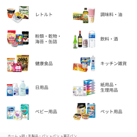
>
>
>
ホーム
卵・乳製品・パン
パン
菓子パン