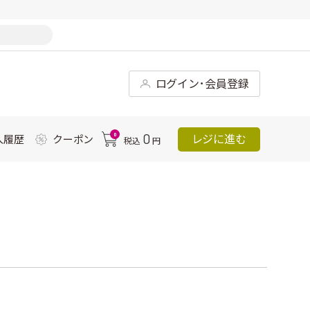
ログイン･会員登録
0
0
レジに進む
入履歴
クーポン
税込
円