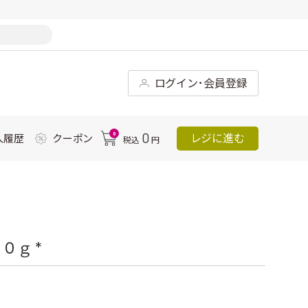
ログイン･会員登録
0
0
レジに進む
入履歴
クーポン
税込
円
０ｇ *