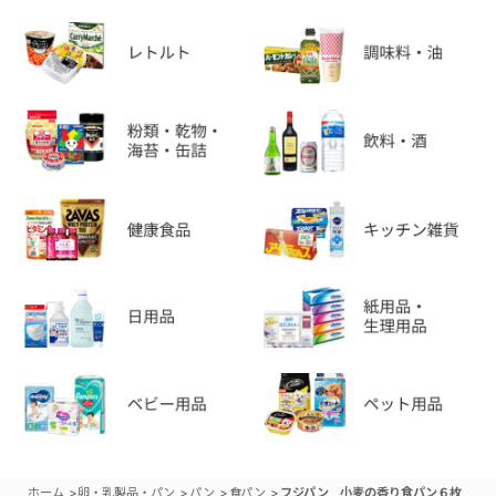
>
>
>
>
ホーム
卵・乳製品・パン
パン
食パン
フジパン 小麦の香り食パン６枚