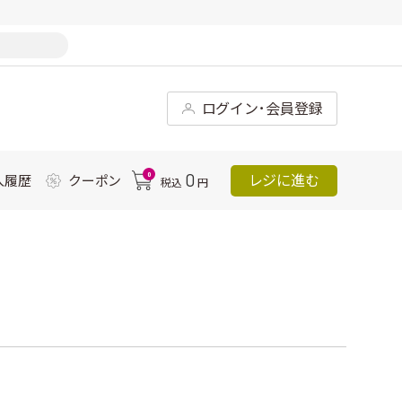
ログイン･会員登録
0
0
レジに進む
入履歴
クーポン
税込
円