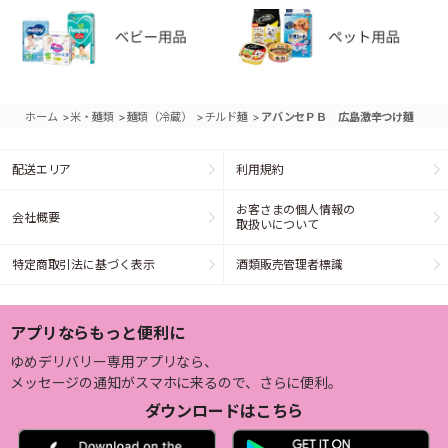
>
>
>
>
ホーム
米・麺類
麺類（冷蔵）
チルド麺
アバンセＰＢ 広島激辛つけ麺
配送エリア
利用規約
お客さまの個人情報の
会社概要
取扱いについて
特定商取引法に基づく表示
酒類販売管理者標識
アプリならもっと便利に
ゆめデリバリー専用アプリなら、
メッセージの通知がスマホに来るので、さらに便利。
ダウンロードはこちら