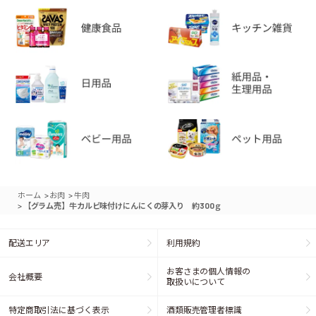
>
>
ホーム
お肉
牛肉
>
【グラム売】牛カルビ味付けにんにくの芽入り 約300ｇ
配送エリア
利用規約
お客さまの個人情報の
会社概要
取扱いについて
特定商取引法に基づく表示
酒類販売管理者標識