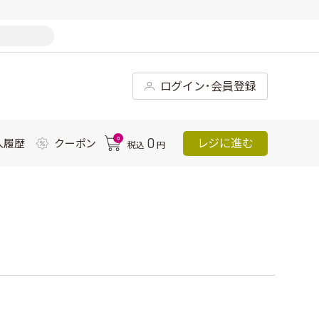
ログイン･会員登録
0
0
レジに進む
入履歴
クーポン
税込
円