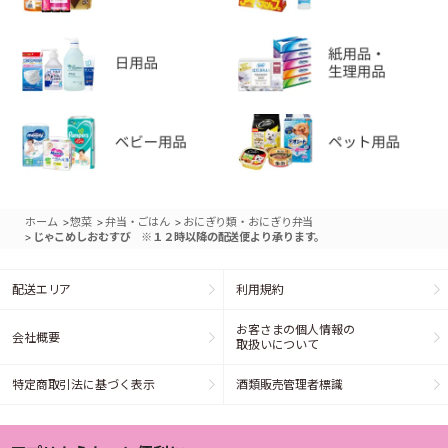
>
>
>
ホーム
惣菜
弁当・ごはん
おにぎり類・おにぎり弁当
>
じゃこめしおむすび ※１２時以降の配送便より承ります。
配送エリア
利用規約
お客さまの個人情報の
会社概要
取扱いについて
特定商取引法に基づく表示
酒類販売管理者標識