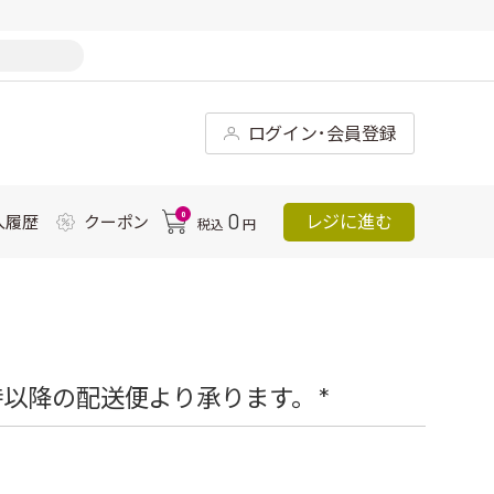
ログイン･会員登録
0
0
レジに進む
入履歴
クーポン
税込
円
以降の配送便より承ります。 *