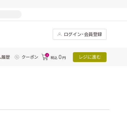
ログイン･会員登録
0
0
レジに進む
入履歴
クーポン
税込
円