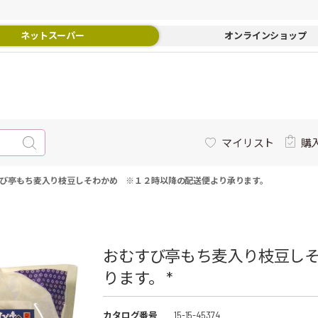
ネットスーパー
オンラインショップ
マイリスト
購
び亭もち麦入り枝豆しそわかめ ※１２時以降の配送便より承ります。
おむすび亭もち麦入り枝豆し
ります。 *
カタログ番号
15-15-45374