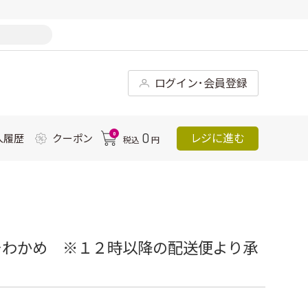
ログイン･会員登録
0
0
レジに進む
入履歴
クーポン
税込
円
そわかめ ※１２時以降の配送便より承