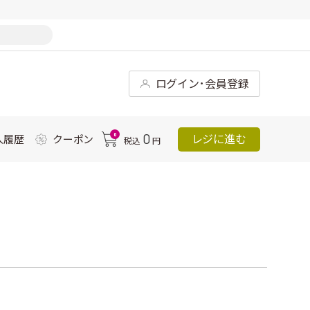
ログイン･会員登録
0
0
レジに進む
入履歴
クーポン
税込
円