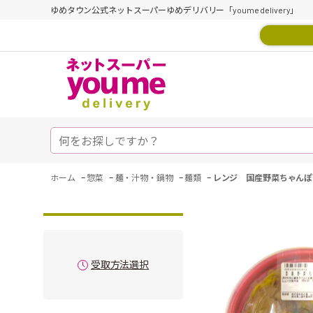
ゆめタウン公式ネットスーパーゆめデリバリー「youme delivery」
-
-
-
-
ホーム
惣菜
麺・汁物・鍋物
麺類
レンジ 国産野菜ちゃんぽ
受取方法選択