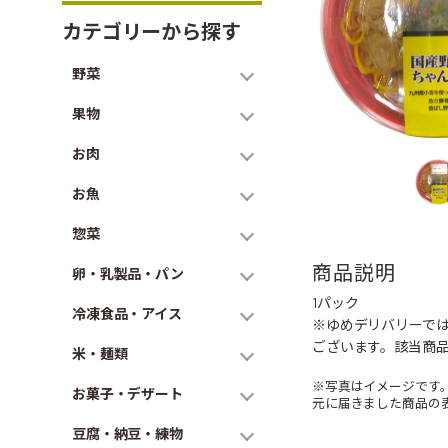
カテゴリーから探す
野菜
果物
お肉
お魚
惣菜
商品説明
卵・乳製品・パン
1パック
冷凍食品・アイス
※ゆめデリバリーで
ございます。該当商
米・麺類
※写真はイメージです
お菓子・デザート
元に届きました商品の
豆腐・納豆・練物