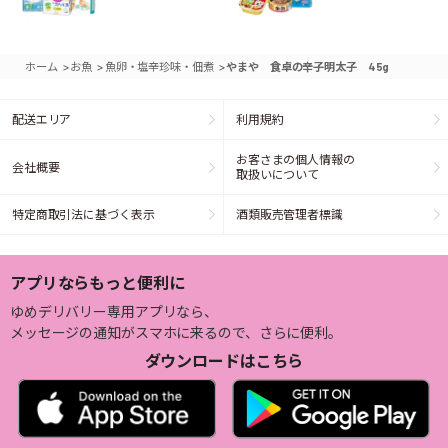
>
>
>
ホーム
お魚
魚卵・塩辛珍味・佃煮
やまや 食卓の辛子明太子 45g
配送エリア
利用規約
お客さまの個人情報の
会社概要
取扱いについて
特定商取引法に基づく表示
酒類販売管理者標識
アプリならもっと便利に
ゆめデリバリー専用アプリなら、
メッセージの通知がスマホに来るので、さらに便利。
ダウンロードはこちら