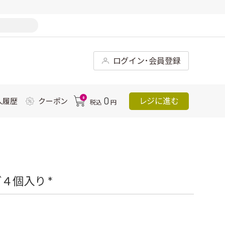
ログイン･会員登録
0
0
レジに進む
入履歴
クーポン
税込
円
４個入り *