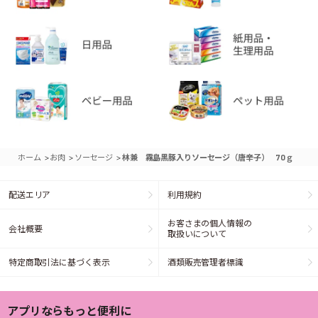
>
>
>
ホーム
お肉
ソーセージ
林兼 霧島黒豚入りソーセージ（唐辛子） 70ｇ
配送エリア
利用規約
お客さまの個人情報の
会社概要
取扱いについて
特定商取引法に基づく表示
酒類販売管理者標識
アプリならもっと便利に