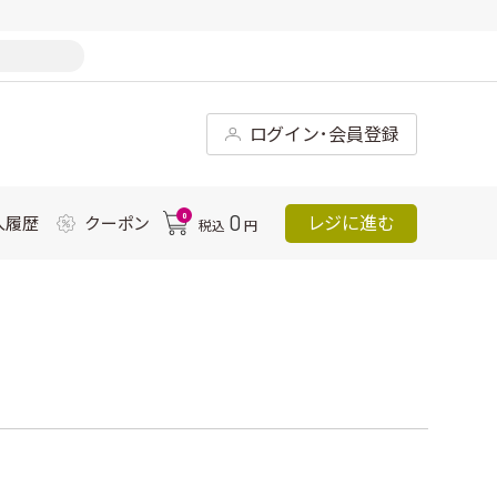
ログイン･会員登録
0
0
レジに進む
入履歴
クーポン
税込
円