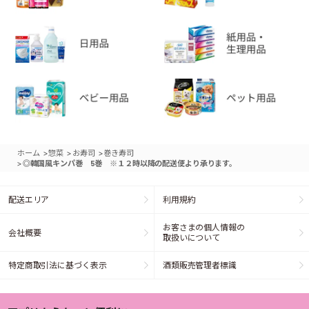
>
>
>
ホーム
惣菜
お寿司
巻き寿司
>
◎韓国風キンパ巻 5巻 ※１２時以降の配送便より承ります。
配送エリア
利用規約
お客さまの個人情報の
会社概要
取扱いについて
特定商取引法に基づく表示
酒類販売管理者標識