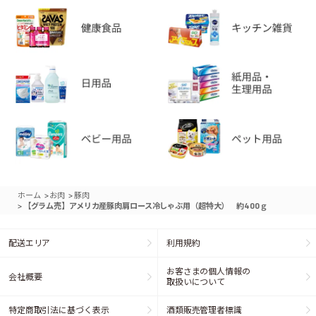
>
>
ホーム
お肉
豚肉
>
【グラム売】アメリカ産豚肉肩ロース冷しゃぶ用（超特大） 約400ｇ
配送エリア
利用規約
お客さまの個人情報の
会社概要
取扱いについて
特定商取引法に基づく表示
酒類販売管理者標識